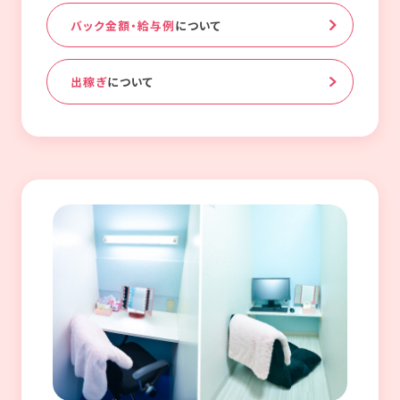
バック金額・給与例
について
出稼ぎ
について