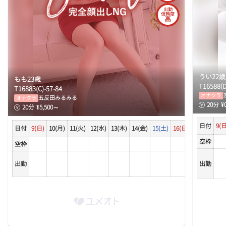
出勤
信頼度
高
うい
22
歳
もも
23
歳
T
165
88
(
T
168
83
(
C
)-
57
-
84
オナクラ
五反田みるみる
オナクラ
20
分
¥
20
分
¥
5,500
～
日付
9(日
日付
9(日)
10(月)
11(火)
12(水)
13(木)
14(金)
15(土)
16(日)
17(月)
18(
空枠
空枠
出勤
出勤