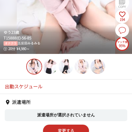
194
ゆう
23
歳
T
158
88
(
E
)-
56
-
85
マッチ度
五反田みるみる
オナクラ
95%
20
分
¥
4,980
～
出勤スケジュール
派遣場所
派遣場所が選択されていません
変更する