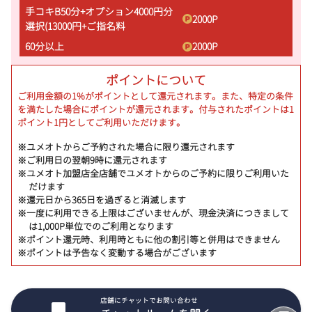
手コキB50分+オプション4000円分
2000
P
選択(13000円+ご指名料
60分以上
2000
P
ポイントについて
ご利用金額の1%がポイントとして還元されます。また、特定の条件
を満たした場合にポイントが還元されます。付与されたポイントは1
ポイント1円としてご利用いただけます。
※ユメオトからご予約された場合に限り還元されます
※ご利用日の翌朝9時に還元されます
※ユメオト加盟店全店舗でユメオトからのご予約に限りご利用いた
だけます
※還元日から365日を過ぎると消滅します
※一度に利用できる上限はございませんが、現金決済につきまして
は1,000P単位でのご利用となります
※ポイント還元時、利用時ともに他の割引等と併用はできません
※ポイントは予告なく変動する場合がございます
店舗にチャットでお問い合わせ