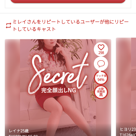
14:00
14:10
14:20
ミレイ
さんをリピートしているユーザーが他にリピー
14:30
トしているキャスト
14:40
14:50
15:00
298
15:10
15:20
15:30
マッチ度
15:40
94%
15:50
出勤
信頼度
16:00
高
16:10
16:20
16:30
16:40
ヒヨリ
23
レイナ
25
歳
16:50
T
162
84
(