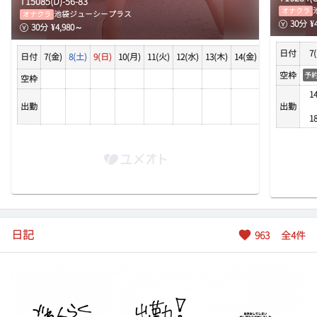
T
150
85
(
D
)-
56
-
83
17:00
オナクラ
池袋ジューシープラス
オナクラ
30
分
¥
17:10
30
分
¥
4,980
～
17:20
日付
7
日付
7(金)
8(土)
9(日)
10(月)
11(火)
12(水)
13(木)
14(金)
15(土)
16(日)
17:30
空枠
予
17:40
空枠
14
17:50
出勤
出勤
18:00
18
18:10
18:20
18:30
18:40
18:50
19:00
日記
963
全
4
件
19:10
19:20
19:30
19:40
19:50