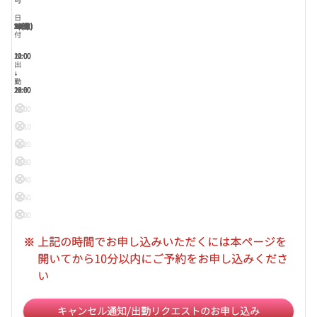
可
日
7(金)
8(土)
9(日)
10(月)
11(火)
12(水)
13(木)
14(金)
15(土)
16(日)
17(月)
18(火)
19(水)
20(木)
21(金)
22(土)
23(日)
付
12:00
12:00
12:00
20:00
14:00
出
↓
↓
↓
↓
↓
勤
20:30
22:00
18:00
21:00
16:00
12:00
12:10
12:20
12:30
12:40
12:50
13:00
13:10
※
上記の時間でお申し込みいただくには本ページを
13:20
開いてから10分以内にご予約をお申し込みくださ
13:30
い
13:40
13:50
キャンセル通知/出勤リクエストのお申し込み