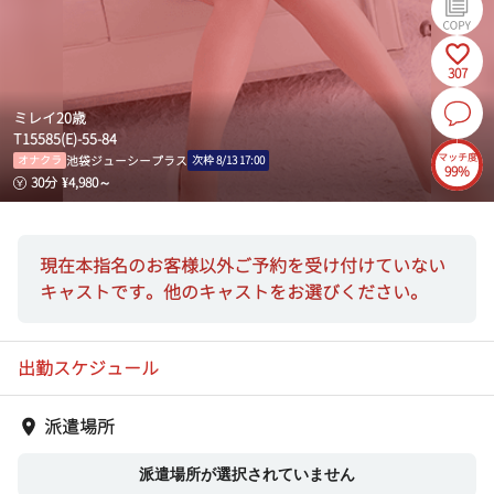
307
ミレイ
20
歳
T
155
85
(
E
)-
55
-
84
マッチ度
池袋ジューシープラス
オナクラ
次枠
8/13 17:00
99%
30
分
¥
4,980
～
現在本指名のお客様以外ご予約を受け付けていない
キャストです。他のキャストをお選びください。
出勤スケジュール
派遣場所
派遣場所が選択されていません