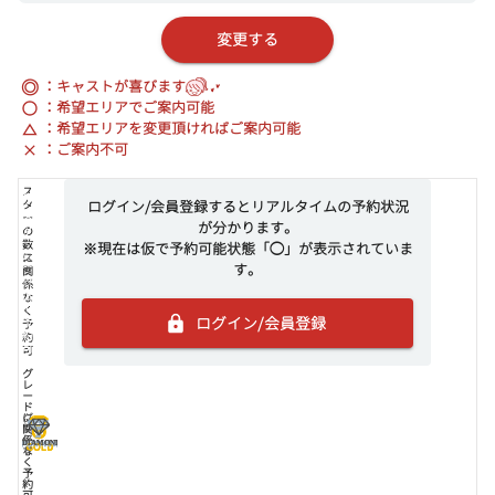
変更する
◎
：キャストが喜びます
：希望エリアでご案内可能
：希望エリアを変更頂ければご案内可能
：ご案内不可
ス
タ
ログイン/会員登録するとリアルタイムの予約状況
ス
ス
ス
ー
が分かります。
タ
タ
タ
の
ー
ー
ー
数
※現在は仮で予約可能状態「◯」が表示されていま
1
2
3
ス
に
す。
つ
つ
つ
タ
関
以
以
以
ー
係
上
上
上
な
で
で
で
く
ログイン/会員登録
予
予
予
予
約
約
約
約
可
可
可
可
グ
レ
ー
ド
グ
に
レ
関
ー
係
DIAMOND
DIAMOND
DIAMOND
ド
な
く
予
約