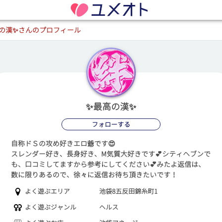
の漢✨さんのプロフィール
✨最高の漢✨
フォローする
自称ドＳの攻め好きエロ爺です😍
スレンダー好き、長身好き、M気質大好きです💕シティヘブンで
も、口コミしてますから参考にしてください💕みたよ返信は、
数に限りあるので、徐々に返信お待ち頂きたいです！
よく遊ぶエリア
池袋8五反田錦糸町1
よく遊ぶジャンル
ヘルス