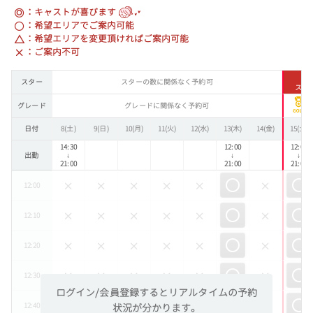
：キャストが喜びます
：希望エリアでご案内可能
：希望エリアを変更頂ければご案内可能
：ご案内不可
スター
スターの数に関係なく予約可
スタ
グレード
グレードに関係なく予約可
日付
8(土)
9(日)
10(月)
11(火)
12(水)
13(木)
14(金)
15(土)
14:30
12:00
12:00
出勤
↓
↓
↓
21:00
21:00
21:00
12:00
12:10
12:20
12:30
ログイン/会員登録するとリアルタイムの予約
12:40
状況が分かります。