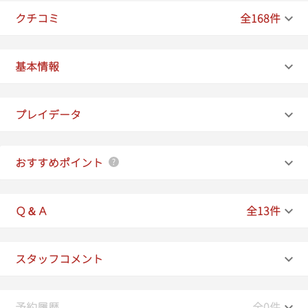
19:40
クチコミ
全168件
19:50
20:00
基本情報
20:10
プレイデータ
20:20
20:30
おすすめポイント
20:40
Ｑ＆Ａ
全13件
20:50
21:00
スタッフコメント
予約履歴
全0件