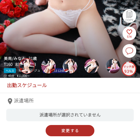
574
美南/みなみ 31歳
T160 83(B)-55-83
マッチ度
池袋アネージュ
ヘルス
次枠
8/13 12:00
93%
45分
¥11,000～
出勤スケジュール
派遣場所
派遣場所が選択されていません
変更する