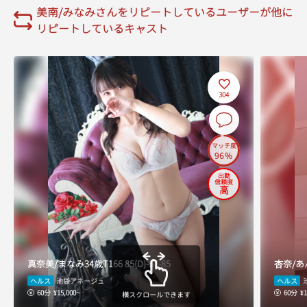
14:30
美南/みなみさんをリピートしているユーザーが他に
リピートしているキャスト
14:40
14:50
304
15:00
15:10
マッチ度
96%
15:20
出勤
信頼度
15:30
高
15:40
15:50
真奈美/まなみ
34歳
T166
85(D)-57-85
杏奈/あ
16:00
ヘルス
ヘルス
池袋アネージュ
60分
¥15,000~
60分
¥1
横スクロールできます
16:10