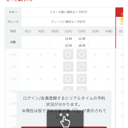
スター
スターの数に関係なく予約可
スタ
グレード
グレードに関係なく予約可
日付
8(土)
9(日)
10(月)
11(火)
12(水)
13(木)
14(金)
15(土)
13:00
11:00
出勤
↓
↓
22:00
18:00
11:00
11:10
11:20
11:30
ログイン/会員登録するとリアルタイムの予約
11:40
状況が分かります。
※現在は仮で予約可能状態「◯」が表示されて
11:50
います。