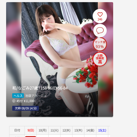
13:50
246
14:00
14:10
マッチ度
93%
14:20
出勤
信頼度
14:30
高
14:40
14:50
和/なごみ
27歳
T158
86(E)-56-84
ヘルス
池袋アネージュ
15:00
45分
¥11,000~
次枠 08/09 14:50
15:10
15:20
日付
9(日)
10(月)
11(火)
12(水)
13(木)
14(金)
15(土)
16(日)
17(月)
1