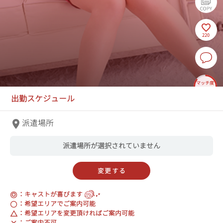
220
マッチ度
86%
杜菜/もりな 32歳
出勤スケジュール
T155 83(C)-56-83
出勤
池袋アネージュ
信頼度
ヘルス
次枠
8/11 13:00
高
45分
¥11,000～
派遣場所
派遣場所が選択されていません
変更する
：キャストが喜びます
：希望エリアでご案内可能
：希望エリアを変更頂ければご案内可能
：ご案内不可