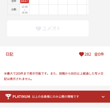
空枠
空枠あり
15:30
12:00
出勤
↓
15:40
18:00
15:50
16:00
16:10
日記
282
全0件
16:20
16:30
※最大で200件まで表示可能です。また、投稿から90日以上経過した写メ日
16:40
記は表示されません。
16:50
以上の会員様にのみ公開の情報です
17:00
17:10