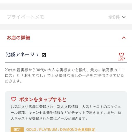
19:00
プライベートメモ
全0件
19:10
19:20
お店の詳細
19:30
池袋アネージュ
19:40
1997
19:50
20代の若奥様から30代の大人な奥様までを揃え、貴方に最高級の「エ
ロス」と「おもてなし」で上品優雅な癒しの一時をご提供させていた
20:00
だきます。
20:10
ボタンをタップすると
20:20
お気に入り店舗に登録され、新人入店情報、人気キャストのスケジュ
ール追加、キャンセル発生情報などがチャットで届きます。また、新
20:30
人キャストが登録された際はメールが届きます。
限定
GOLD / PLATINUM / DIAMOND会員様限定
20:40