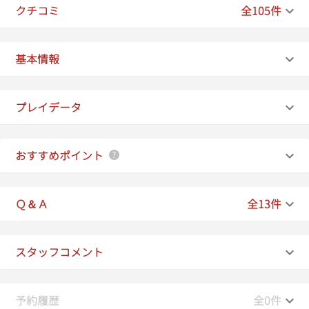
クチコミ
全105件
17:20
17:30
基本情報
17:40
プレイデータ
17:50
18:00
おすすめポイント
18:10
18:20
Ｑ＆Ａ
全13件
18:30
スタッフコメント
18:40
18:50
予約履歴
全0件