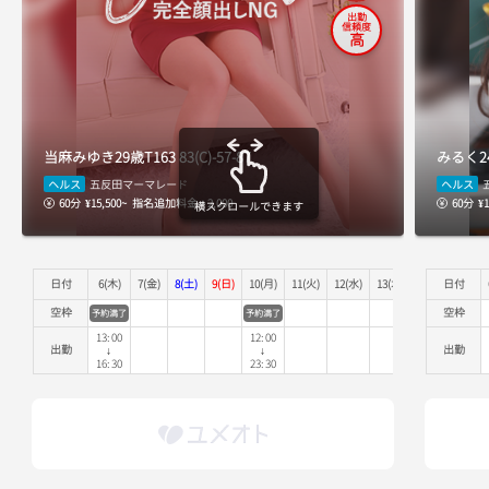
出勤
信頼度
高
当麻みゆき
29歳
T163
83(C)-57-87
みるく
2
ヘルス
ヘルス
五反田マーマレード
60分
¥15,500~
指名追加料金 + 2,000
60分
¥1
横スクロールできます
日付
6(木)
7(金)
8(土)
9(日)
10(月)
11(火)
12(水)
13(木)
14(金)
日付
15(土
空枠
空枠
予約満了
予約満了
13:00
12:00
出勤
出勤
↓
↓
16:30
23:30