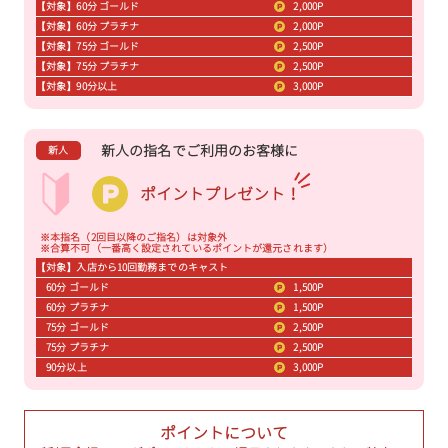
【対象】60分 ゴールド
2,000P
【対象】60分 プラチナ
2,000P
【対象】75分 ゴールド
2,500P
【対象】75分 プラチナ
2,500P
【対象】90分以上
3,000P
新人の指名でご利用のお客様に
新人
ポイントプレゼント！
※本指名（2回目以降のご指名）は対象外
※合算不可（一番高く設定されているポイントが還元されます）
【対象】入店から10回勤務までのキャスト
60分 ゴールド
1,500P
60分 プラチナ
1,500P
75分 ゴールド
2,500P
75分 プラチナ
2,500P
90分以上
3,000P
ポイントについて