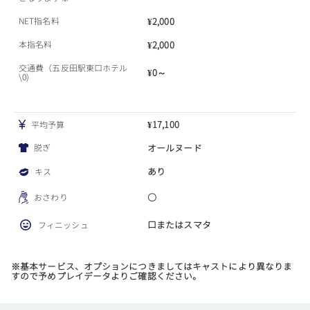
NET指名料
¥2,000
本指名料
¥2,000
交通費（五反田駅東口ホテル
¥0～
\0)
¥17,100
平均予算
脱ぎ
オールヌード
あり
キス
〇
おさわり
口またはスマタ
フィニッシュ
※基本サービス、オプションにつきましてはキャストにより異なりま
すので予めプレイデータよりご確認ください。