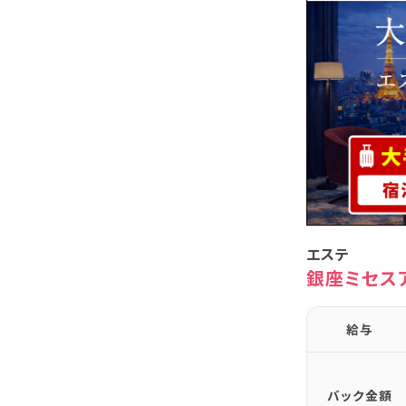
エステ
銀座ミセス
給与
バック
金額