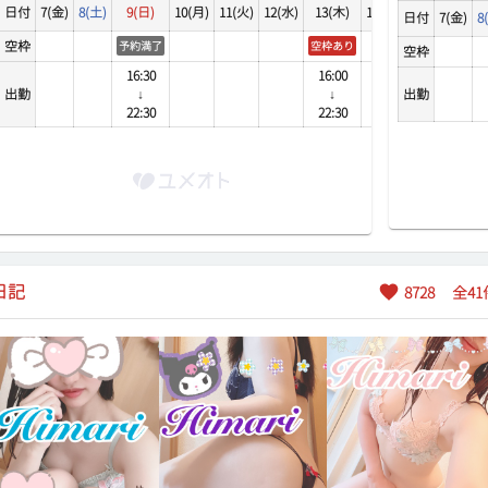
日付
7(金)
8(土)
9(日)
10(月)
11(火)
12(水)
13(木)
14(金)
15(土)
16(
日付
7(金)
8
7:20
空枠
予約満了
空枠あり
空枠
7:30
空枠
7:40
16:30
16:00
16:
出勤
↓
↓
出勤
↓
7:50
22:30
22:30
20:
8:00
8:10
8:20
8:30
8:40
8:50
日記
8728
全
41
9:00
9:10
9:20
9:30
9:40
9:50
0:00
0:10