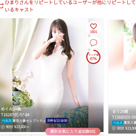
ひまり
さんをリピートしているユーザーが他にリピートして
4:20
いるキャスト
4:30
4:40
4:50
1601
5:00
5:10
5:20
マッチ度
5:30
87%
5:40
5:50
6:00
6:10
6:20
6:30
めぐみ
34
歳
るり
29
歳
6:40
T
162
87
(
E
)-
57
-
84
T
156
85
(
D
)-
59
6:50
東京人妻セレブリティ
ヘルス
次枠
8/13 18:00
東京人
ヘルス
7:00
90
分
¥
23,000
～
90
分
¥
23,00
累計お気に入り追加数8位
7:10