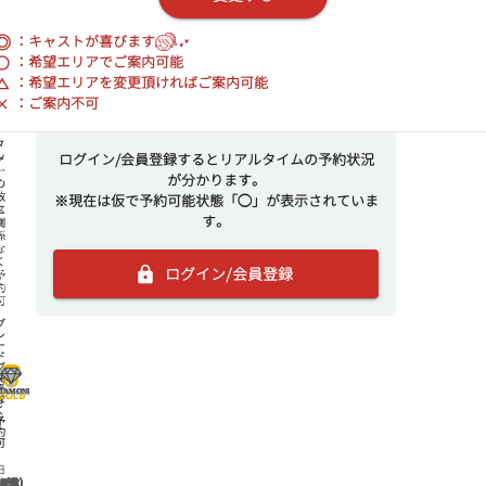
◎
：キャストが喜びます
：希望エリアでご案内可能
：希望エリアを変更頂ければご案内可能
：ご案内不可
ス
タ
ログイン/会員登録するとリアルタイムの予約状況
ス
ス
ス
ー
が分かります。
タ
タ
タ
の
ー
ー
ー
数
※現在は仮で予約可能状態「◯」が表示されていま
ス
に
す。
つ
つ
つ
タ
関
以
以
以
ー
係
上
上
上
な
で
で
で
く
ログイン/会員登録
予
予
予
予
約
約
約
約
可
可
可
可
グ
レ
ー
ド
グ
に
レ
関
ー
係
IAMOND
IAMOND
IAMOND
ド
な
く
予
約
可
日
7(金)
8(土)
9(日)
10(月)
11(火)
12(水)
13(木)
14(金)
15(土)
16(日)
17(月)
18(火)
19(水)
20(木)
21(金)
22(土)
23(日)