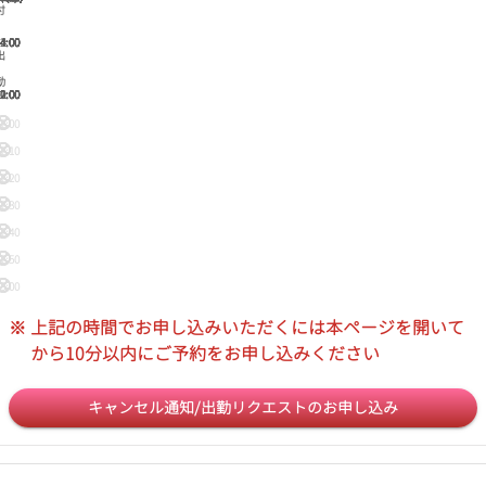
付
4:00
4:00
4:00
4:00
4:00
4:00
4:00
4:00
2:00
出
勤
2:00
2:00
0:00
2:00
2:00
2:00
2:00
1:00
0:00
2:00
2:10
2:20
2:30
2:40
2:50
3:00
3:10
※
上記の時間でお申し込みいただくには本ページを開いて
3:20
から10分以内にご予約をお申し込みください
3:30
3:40
キャンセル通知/出勤リクエストのお申し込み
3:50
4:00
4:10