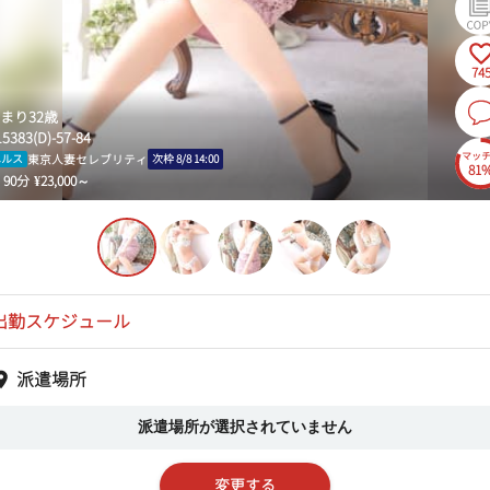
74
まり
32
歳
153
83
(
D
)-
57
-
84
マッ
東京人妻セレブリティ
ヘルス
次枠
8/8 14:00
81
90
分
¥
23,000
～
出勤スケジュール
派遣場所
派遣場所が選択されていません
変更する