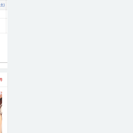
日)
17(月)
18(火)
19(水)
20(木)
21(金)
22(土)
23(日)
(土)
9(日)
10(月)
11(火)
12(水)
13(木)
14(金)
15(土)
日付
16(日)
7(金)
17(月)
8(土)
18(火)
9(日)
10(
19
あり
予約満了
空枠あり
空枠
00
16:30
17:00
↓
↓
出勤
30
20:00
21:30
件