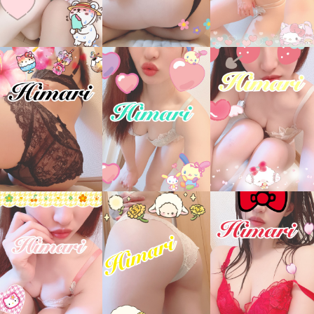
0:20
0:30
0:40
0:50
1:00
1:10
1:20
1:30
1:40
1:50
2:00