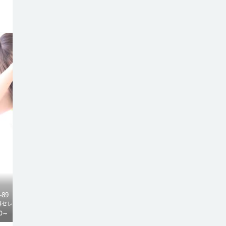
373
マッチ度
92%
ともみ
37
歳
-
89
T
152
84
(
D
)-
57
-
83
妻セレブリティ
東京人妻セレブリティ
ヘルス
0
～
90
分
¥
23,000
～