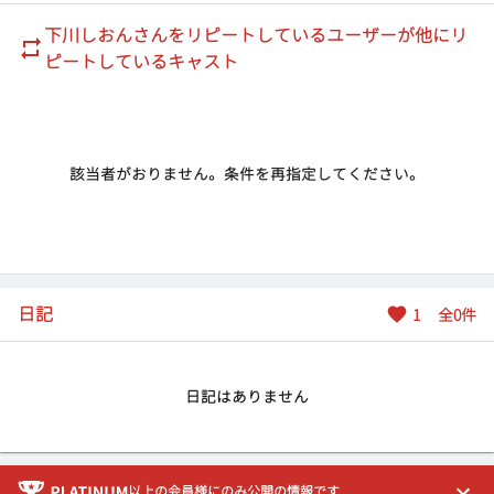
17:20
下川しおん
さんをリピートしているユーザーが他にリ
17:30
ピートしているキャスト
17:40
17:50
18:00
18:10
該当者がおりません。条件を再指定してください。
18:20
18:30
18:40
18:50
19:00
日記
1
全
0
件
19:10
19:20
19:30
日記はありません
19:40
19:50
20:00
以上の会員様にのみ公開の情報です