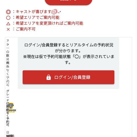
◎
：キャストが喜びます
：希望エリアでご案内可能
：希望エリアを変更頂ければご案内可能
：ご案内不可
ス
タ
ログイン/会員登録するとリアルタイムの予約状況
ス
ス
ス
ー
が分かります。
タ
タ
タ
の
ー
ー
ー
数
※現在は仮で予約可能状態「◯」が表示されていま
1
2
3
ス
に
す。
つ
つ
つ
タ
関
以
以
以
ー
係
上
上
上
な
で
で
で
く
ログイン/会員登録
予
予
予
予
約
約
約
約
可
可
可
可
グ
レ
ー
ド
グ
に
レ
関
ー
係
DIAMOND
DIAMOND
DIAMOND
ド
な
く
予
約
可
日
8(土)
9(日)
10(月)
11(火)
12(水)
13(木)
14(金)
15(土)
16(日)
17(月)
18(火)
19(水)
20(木)
21(金)
22(土)
23(日)
24(月)