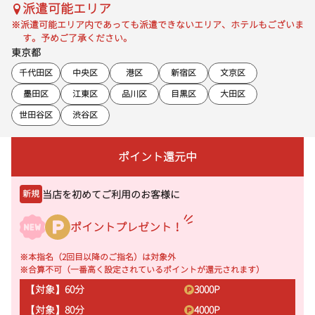
派遣可能エリア
※派遣可能エリア内であっても派遣できないエリア、ホテルもございま
す。予めご了承ください。
東京都
千代田区
中央区
港区
新宿区
文京区
墨田区
江東区
品川区
目黒区
大田区
世田谷区
渋谷区
ポイント還元中
当店を初めてご利用のお客様に
新規
ポイントプレゼント！
※本指名（2回目以降のご指名）は対象外
※合算不可（一番高く設定されているポイントが還元されます）
【対象】60分
3000
P
【対象】80分
4000
P