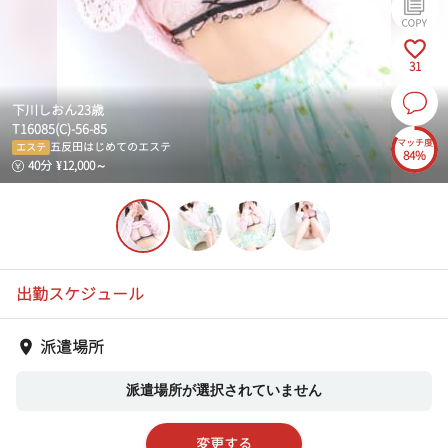
31
下川しおん
23
歳
T
160
85
(
C
)-
56
-
85
マッチ度
五反田はじめてのエステ
エステ
84%
40
分
¥
12,000
～
出勤スケジュール
派遣場所
派遣場所が選択されていません
変更する