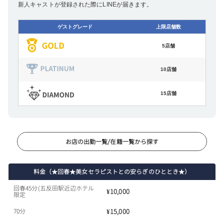
新人キャストが登録された際にLINEが届きます。
ゲストグレード
上限店舗数
5店舗
10店舗
15店舗
お店の出勤一覧/在籍一覧から探す
料金（★回春★美女セラピストとの安らぎのひととき★）
回春45分(五反田駅近辺ホテル
¥10,000
限定
70分
¥15,000