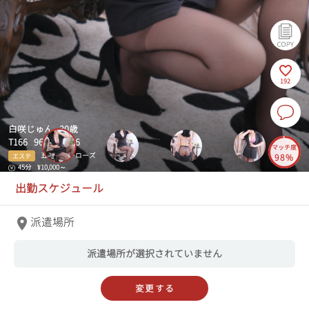
192
白咲じゅん 30歳
T166 96(G)-58-86
マッチ度
五反田ヒーローズ
エステ
98%
45分
¥10,000～
出勤スケジュール
派遣場所
派遣場所が選択されていません
変更する