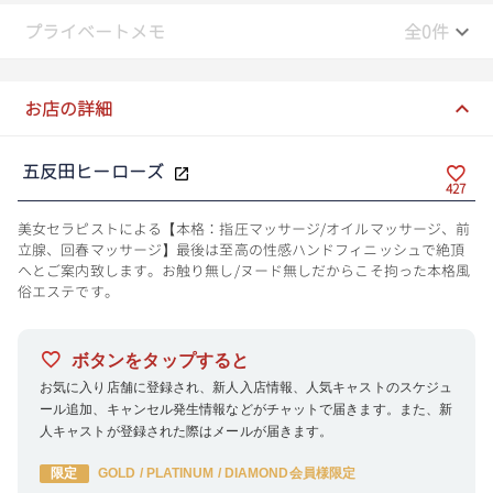
プライベートメモ
全0件
お店の詳細
五反田ヒーローズ
427
美女セラピストによる【本格：指圧マッサージ/オイルマッサージ、前
立腺、回春マッサージ】最後は至高の性感ハンドフィニッシュで絶頂
へとご案内致します。お触り無し/ヌード無しだからこそ拘った本格風
俗エステです。
ボタンをタップすると
お気に入り店舗に登録され、新人入店情報、人気キャストのスケジュ
ール追加、キャンセル発生情報などがチャットで届きます。また、新
人キャストが登録された際はメールが届きます。
限定
GOLD / PLATINUM / DIAMOND会員様限定