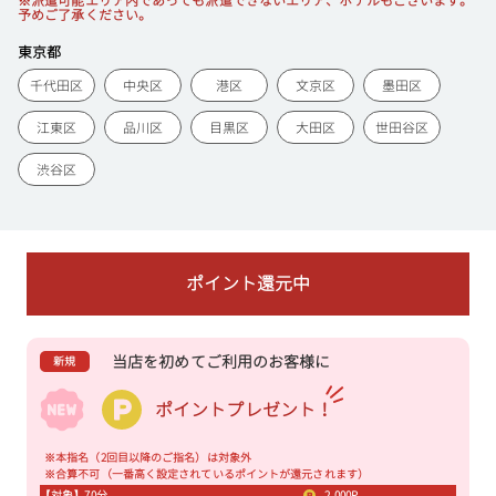
※派遣可能エリア内であっても派遣できないエリア、ホテルもございます。
予めご了承ください。
東京都
千代田区
中央区
港区
文京区
墨田区
江東区
品川区
目黒区
大田区
世田谷区
渋谷区
ポイント還元中
当店を初めてご利用のお客様に
新規
ポイントプレゼント！
※本指名（2回目以降のご指名）は対象外
※合算不可（一番高く設定されているポイントが還元されます）
【対象】70分
2,000P