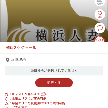
206
マッチ度
96%
よう 34歳
出勤スケジュール
T164 85(E)-56-84
出勤
横浜人妻セレブリティ
信頼度
ヘルス
高
120分
¥30,000～
派遣場所
派遣場所が選択されていません
変更する
：キャストが喜びます
：希望エリアでご案内可能
：希望エリアを変更頂ければご案内可能
：ご案内不可