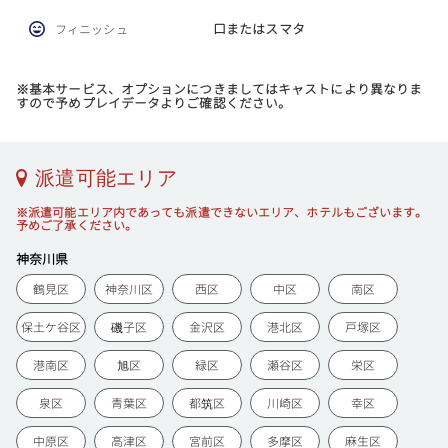
口またはスマタ
フィニッシュ
※基本サービス、オプションにつきましてはキャストにより異なりま
すので予めプレイデータよりご確認ください。
派遣可能エリア
※派遣可能エリア内であっても派遣できないエリア、ホテルもございます。
予めご了承ください。
神奈川県
鶴見区
神奈川区
西区
中区
南区
保土ケ谷区
磯子区
金沢区
港北区
戸塚区
港南区
旭区
緑区
瀬谷区
栄区
泉区
青葉区
都筑区
川崎区
幸区
中原区
高津区
宮前区
多摩区
麻生区