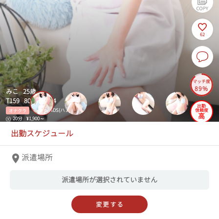
62
マッチ度
89%
みこ 25歳
T159 80(C)-56-84
出勤
横浜HANDS(ハンズ)
信頼度
オナクラ
高
20分
¥1,900～
出勤スケジュール
派遣場所
派遣場所が選択されていません
変更する