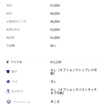
45分
¥7,000
60分
¥9,500
以降30分につき
¥6,000
延長(10分)
¥3,000
指名料
¥1,000
交通費
¥0～
¥11,200
平均予算
なし（オプションでトップレス可
脱ぎ
能）
なし
キス
なし（オプションでバストタッチ
おさわり
まで可能）
手こき
フィニッシュ