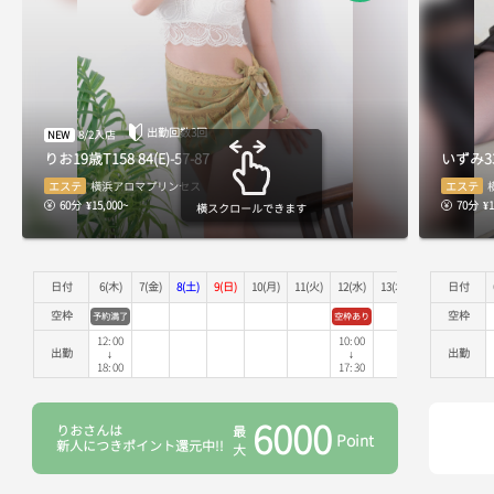
出勤回数3回
NEW
8/2入店
りお
19歳
T158
84(E)-57-87
いずみ
3
エステ
エステ
横浜アロマプリンセス
60分
¥15,000~
70分
¥1
横スクロールできます
日付
6(木)
7(金)
8(土)
9(日)
10(月)
11(火)
12(水)
13(木)
14(金)
日付
15(土
空枠
空枠
予約満了
空枠あり
12:00
10:00
出勤
出勤
↓
↓
18:00
17:30
6000
りおさんは
最大
Point
新人につきポイント還元中!!