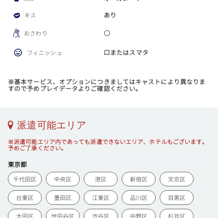
あり
キス
〇
おさわり
口またはスマタ
フィニッシュ
※基本サービス、オプションにつきましてはキャストにより異なりま
すので予めプレイデータよりご確認ください。
派遣可能エリア
※派遣可能エリア内であっても派遣できないエリア、ホテルもございます。
予めご了承ください。
東京都
千代田区
中央区
港区
新宿区
文京区
台東区
墨田区
江東区
品川区
目黒区
大田区
世田谷区
渋谷区
中野区
杉並区