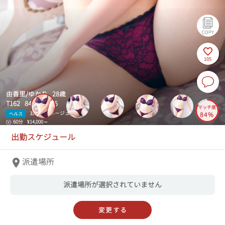
105
由香里/ゆかり 28歳
T162 84(C)-58-85
マッチ度
五反田アネージュ
ヘルス
84%
60分
¥14,000～
出勤スケジュール
派遣場所
派遣場所が選択されていません
変更する