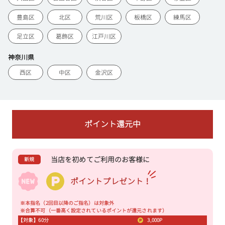
豊島区
北区
荒川区
板橋区
練馬区
足立区
葛飾区
江戸川区
神奈川県
西区
中区
金沢区
ポイント還元中
当店を初めてご利用のお客様に
新規
ポイントプレゼント！
※本指名（2回目以降のご指名）は対象外
※合算不可（一番高く設定されているポイントが還元されます）
【対象】60分
3,000P