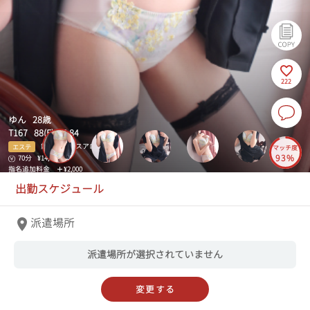
222
ゆん 28歳
T167 88(E)-57-84
錦糸町ミセスアロマ
エステ
マッチ度
93%
70分
¥14,000～
指名追加料金
¥2,000
出勤スケジュール
派遣場所
派遣場所が選択されていません
変更する