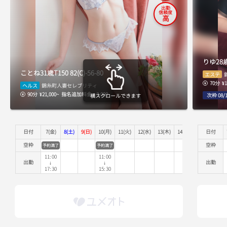
出勤
信頼度
高
りゆ
28
ことね
31歳
T150
82(C)-56-80
エステ
70分
¥1
ヘルス
錦糸町人妻セレブリティ
90分
¥21,000~
指名追加料金 + 3,000
次枠 08/1
横スクロールできます
日付
7(金)
8(土)
9(日)
10(月)
11(火)
12(水)
13(木)
14(金)
15(土)
日付
16(
空枠
空枠
予約満了
予約満了
11:00
11:00
出勤
出勤
↓
↓
17:30
15:30