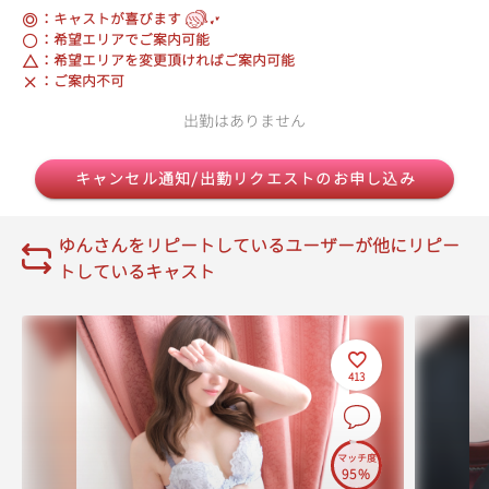
：キャストが喜びます
：希望エリアでご案内可能
：希望エリアを変更頂ければご案内可能
：ご案内不可
出勤はありません
キャンセル通知/出勤リクエストのお申し込み
ゆんさんをリピートしているユーザーが他にリピー
トしているキャスト
413
マッチ度
95%