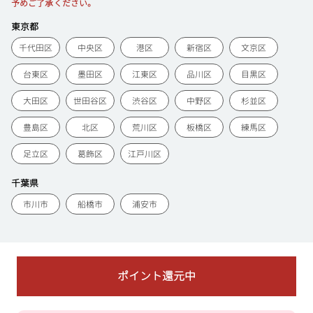
予めご了承ください。
東京都
千代田区
中央区
港区
新宿区
文京区
台東区
墨田区
江東区
品川区
目黒区
大田区
世田谷区
渋谷区
中野区
杉並区
豊島区
北区
荒川区
板橋区
練馬区
足立区
葛飾区
江戸川区
千葉県
市川市
船橋市
浦安市
ポイント還元中