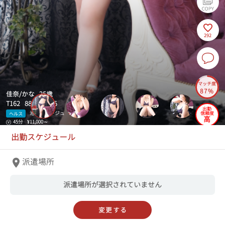
292
マッチ度
87%
佳奈/かな 25歳
T162 88(F)-58-85
出勤
池袋アネージュ
信頼度
ヘルス
高
45分
¥11,000～
出勤スケジュール
派遣場所
派遣場所が選択されていません
変更する