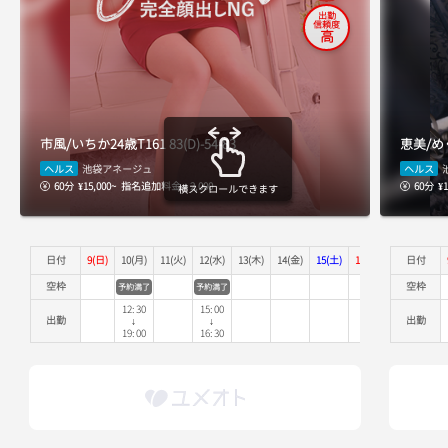
出勤
信頼度
高
市風/いちか
24歳
T161
83(D)-54-83
恵美/め
ヘルス
ヘルス
池袋アネージュ
60分
¥15,000~
指名追加料金 + 2,000
60分
¥1
横スクロールできます
日付
9(日)
10(月)
11(火)
12(水)
13(木)
14(金)
15(土)
16(日)
17(月)
日付
18
空枠
空枠
予約満了
予約満了
予約
12:30
15:00
18
出勤
出勤
↓
↓
19:00
16:30
21