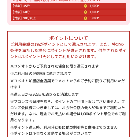
※合算不可（一番高く設定されているポイントが還元されます）
【対象】45分
1,000P
【対象】60分
1,000P
【対象】90分以上
3,000P
ポイントについて
ご利用金額の1%がポイントとして還元されます。また、特定の
条件を満たした場合にポイントが還元されます。付与されたポイ
ントは1ポイント1円としてご利用いただけます。
※ユメオトからご予約された場合に限り還元されます
※ご利用日の翌朝9時に還元されます
※ユメオト加盟店全店舗でユメオトからのご予約に限りご利用いただ
けます
※還元日から365日を過ぎると消滅します
※ブロンズ会員様を除き、ポイントのご利用上限はございません。ブ
ロンズ会員様につきましては、お会計金額の最大50％までご利用いた
だけます。なお、現金でお支払いの場合は1,000ポイント単位でのご利
用となります。
※ポイント還元時、利用時ともに他の割引等と併用はできません
※ポイントは予告なく変動する場合がございます