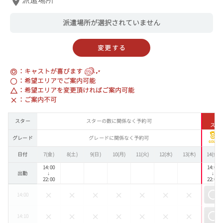
派遣場所
派遣場所が選択されていません
変更する
：キャストが喜びます
：希望エリアでご案内可能
：希望エリアを変更頂ければご案内可能
：ご案内不可
スター
スターの数に関係なく予約可
スタ
グレード
グレードに関係なく予約可
日付
7(金)
8(土)
9(日)
10(月)
11(火)
12(水)
13(木)
14(金)
14:00
14:00
出勤
↓
↓
22:00
22:00
14:00
14:10