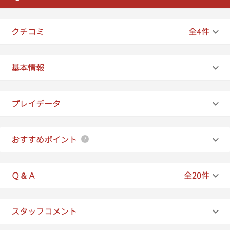
17:50
クチコミ
全4件
18:00
18:10
基本情報
18:20
プレイデータ
18:30
18:40
おすすめポイント
18:50
19:00
Ｑ＆Ａ
全20件
19:10
スタッフコメント
19:20