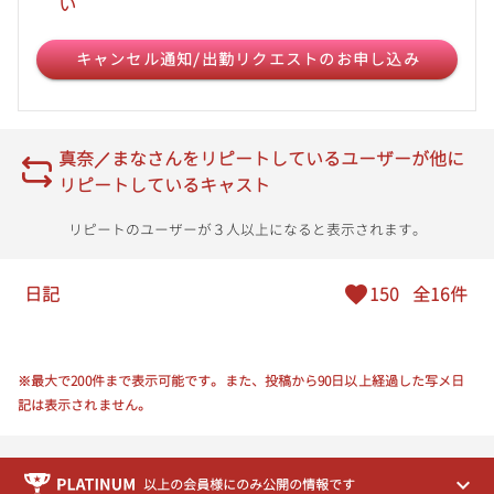
い
16:00
キャンセル通知/出勤リクエストのお申し込み
16:10
16:20
16:30
真奈／まなさんをリピートしているユーザーが他に
リピートしているキャスト
16:40
リピートのユーザーが３人以上になると表示されます。
16:50
日記
150
全16件
17:00
17:10
※最大で200件まで表示可能です。また、投稿から90日以上経過した写メ日
17:20
記は表示されません。
17:30
以上の会員様にのみ公開の情報です
17:40