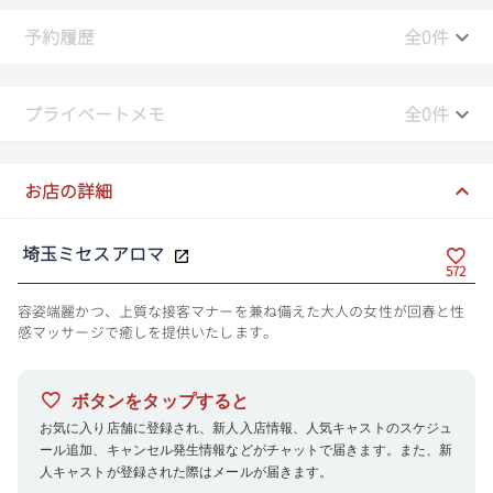
19:30
予約履歴
全0件
19:40
プライベートメモ
全0件
19:50
20:00
お店の詳細
20:10
埼玉ミセスアロマ
20:20
572
20:30
容姿端麗かつ、上質な接客マナーを兼ね備えた大人の女性が回春と性
感マッサージで癒しを提供いたします。
20:40
20:50
ボタンをタップすると
お気に入り店舗に登録され、新人入店情報、人気キャストのスケジュ
21:00
ール追加、キャンセル発生情報などがチャットで届きます。また、新
人キャストが登録された際はメールが届きます。