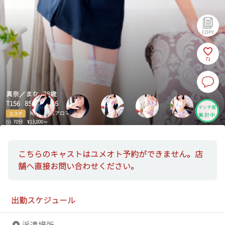
71
真奈／まな 28歳
T156 85(D)-58-86
マッチ度
埼玉ミセスアロマ
エステ
集計中
70分
¥13,000～
こちらのキャストはユメオト予約ができません。店
舗へ直接お問い合わせください。
出勤スケジュール