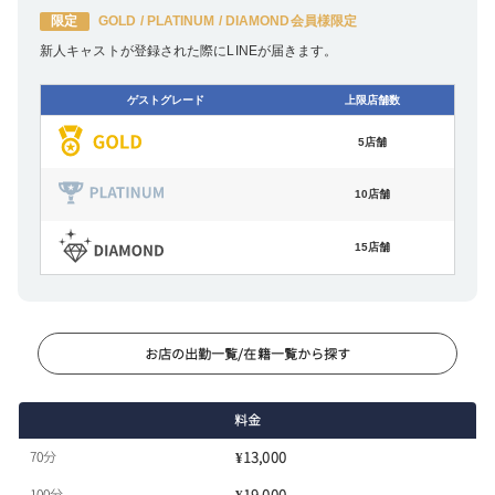
21:10
限定
GOLD / PLATINUM / DIAMOND会員様限定
21:20
新人キャストが登録された際にLINEが届きます。
21:30
ゲストグレード
上限店舗数
21:40
5店舗
21:50
10店舗
22:00
15店舗
お店の出勤一覧/在籍一覧から探す
料金
70分
¥13,000
100分