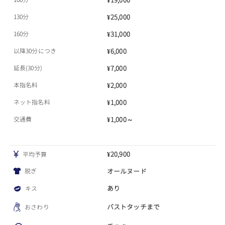
¥19,000
130分
¥25,000
160分
¥31,000
以降30分につき
¥6,000
延長(30分)
¥7,000
本指名料
¥2,000
ネット指名料
¥1,000
交通費
¥1,000～
¥20,900
平均予算
脱ぎ
オールヌード
あり
キス
バストタッチまで
おさわり