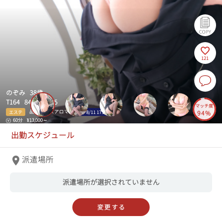
121
のぞみ 38歳
T164 84(D)-58-85
マッチ度
品川ミセスアロマ
エステ
次枠
8/11 17:20
94%
60分
¥13,000～
出勤スケジュール
派遣場所
派遣場所が選択されていません
変更する