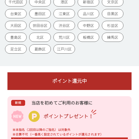
千代田区
中央区
港区
新宿区
文京区
台東区
墨田区
江東区
品川区
目黒区
大田区
世田谷区
渋谷区
中野区
杉並区
豊島区
北区
荒川区
板橋区
練馬区
足立区
葛飾区
江戸川区
ポイント還元中
当店を初めてご利用のお客様に
新規
ポイントプレゼント！
※本指名（2回目以降のご指名）は対象外
※合算不可（一番高く設定されているポイントが還元されます）