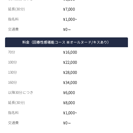
延長(30分)
¥7,000
指名料
¥1,000~
交通費
¥0～
料金（回春性感堪能コース ※オールヌード/キスあり）
70分
¥16,000
100分
¥22,000
130分
¥28,000
160分
¥34,000
以降30分につき
¥6,000
延長(30分)
¥8,000
指名料
¥1,000~
交通費
¥0～