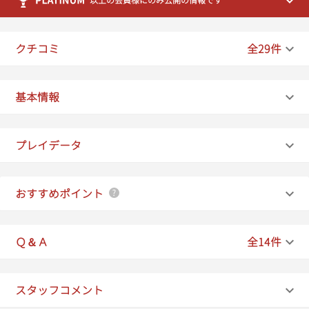
以上の会員様にのみ公開の情報です
22:10
22:20
クチコミ
全29件
22:30
22:40
基本情報
22:50
プレイデータ
23:00
23:10
おすすめポイント
23:20
23:30
Ｑ＆Ａ
全14件
スタッフコメント