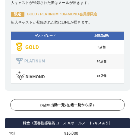
人キャストが登録された際はメールが届きます。
限定
GOLD / PLATINUM / DIAMOND会員様限定
新人キャストが登録された際にLINEが届きます。
ゲストグレード
上限店舗数
5店舗
10店舗
15店舗
お店の出勤一覧/在籍一覧から探す
料金（回春性感堪能コース ※オールヌード/キスあり）
70分
¥16,000