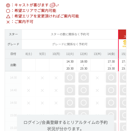
：キャストが喜びます
：希望エリアでご案内可能
：希望エリアを変更頂ければご案内可能
：ご案内不可
スター
スターの数に関係なく予約可
スタ
グレード
グレードに関係なく予約可
日付
8(土)
9(日)
10(月)
11(火)
12(水)
13(木)
14(金)
15(土)
14:30
18:00
17:30
17:30
出勤
↓
↓
↓
↓
20:30
23:30
23:30
23:30
14:30
14:40
14:50
15:00
ログイン/会員登録するとリアルタイムの予約
15:10
状況が分かります。