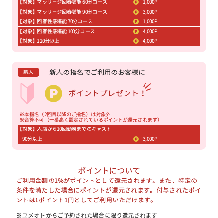
【対象】マッサージ回春堪能 60分コース
1,000P
【対象】マッサージ回春堪能 90分コース
3,000P
【対象】回春性感堪能 70分コース
1,000P
【対象】回春性感堪能 100分コース
4,000P
【対象】120分以上
4,000P
新人の指名でご利用のお客様に
新人
ポイントプレゼント！
※本指名（2回目以降のご指名）は対象外
※合算不可（一番高く設定されているポイントが還元されます）
【対象】入店から10回勤務までのキャスト
90分以上
3,000P
ポイントについて
ご利用金額の1%がポイントとして還元されます。また、特定の
条件を満たした場合にポイントが還元されます。付与されたポイ
ントは1ポイント1円としてご利用いただけます。
※ユメオトからご予約された場合に限り還元されます