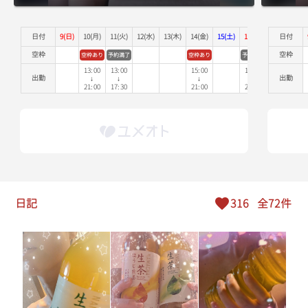
18:50
日付
9(日)
10(月)
11(火)
12(水)
13(木)
14(金)
15(土)
16(日)
17(月)
日付
18
空枠
空枠
空枠あり
予約満了
空枠あり
予約満了
19:00
13:00
13:00
15:00
17:00
出勤
出勤
↓
↓
↓
↓
19:10
21:00
17:30
21:00
20:00
19:20
19:30
19:40
日記
316
全72件
19:50
20:00
20:10
20:20