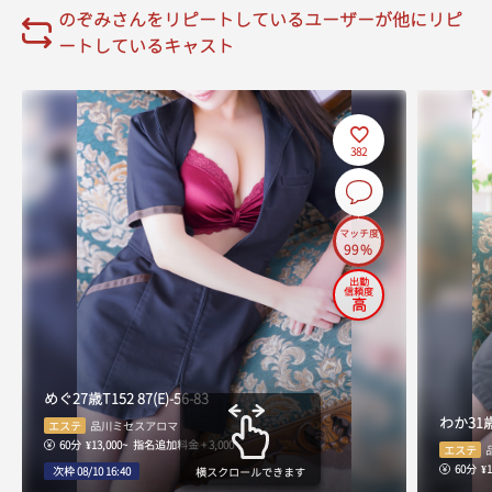
17:00
のぞみさんをリピートしているユーザーが他にリピ
ートしているキャスト
17:10
17:20
382
17:30
17:40
マッチ度
99%
17:50
出勤
信頼度
18:00
高
18:10
18:20
めぐ
27歳
T152
87(E)-56-83
わか
31
エステ
品川ミセスアロマ
18:30
60分
¥13,000~
指名追加料金 + 3,000
エステ
60分
¥1
次枠 08/10 16:40
横スクロールできます
18:40