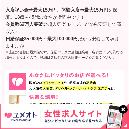
入店祝い金⇒最大15万円、体験入店⇒最大15万円
を保
証。18歳～45歳の女性が活躍中です！
会員数62万人突破
の超人気グループ。だから安定して高
収入♪
日給保証35,000円～最大100,000円
だから安心して稼げ
ますよ◎
※上記の金額は最大値です。保証パックの金額は業種・店舗によって異なる
場合もありますので、詳細は各店舗の求人情報ページをご覧ください。